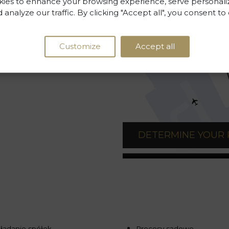
ies to enhance your browsing experience, serve personali
 analyze our traffic. By clicking "Accept all", you consent to
Customize
Accept all
DETERMINE YOUR
ładanie spółek
Procesy sądowe