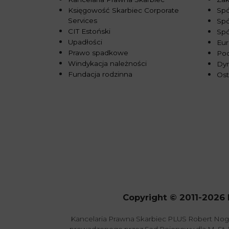
Księgowość Skarbiec Corporate
Spó
Services
Spó
CIT Estoński
Sp
Upadłości
Eur
Prawo spadkowe
Pod
Windykacja należności
Dy
Fundacja rodzinna
Ost
Copyright © 2011-2026 
Kancelaria Prawna Skarbiec PLUS Robert Nog