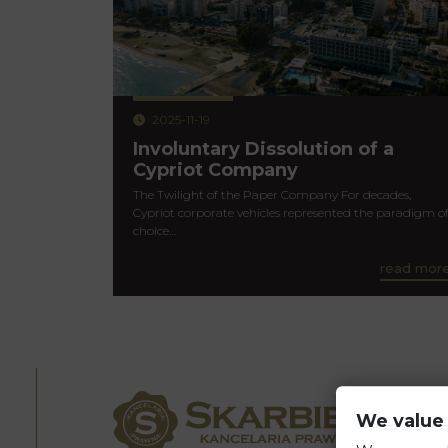
2025-11-19
Involuntary Dissolution of a
Cypriot Company
The Twilight of the Paper Company For decades,
Cypriot corporate vehicles represented the paradigm o
choice…
read mor
We value 