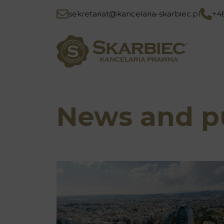
sekretariat@kancelaria-skarbiec.pl
+4
News and pu