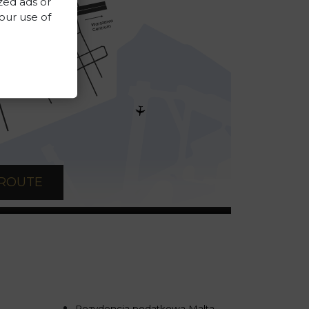
zed ads or
 our use of
 ROUTE
Rezydencja podatkowa Malta