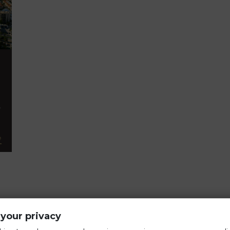
f
e
your privacy