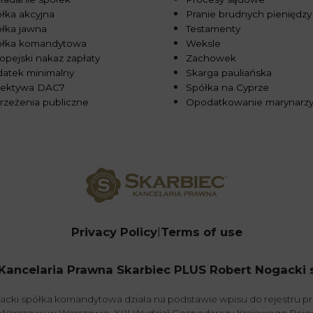
łka akcyjna
Pranie brudnych pieniędzy
łka jawna
Testamenty
ółka komandytowa
Weksle
opejski nakaz zapłaty
Zachowek
atek minimalny
Skarga pauliańska
rektywa DAC7
Spółka na Cyprze
rzeżenia publiczne
Opodatkowanie marynarz
Privacy Policy
Terms of use
Kancelaria Prawna Skarbiec PLUS Robert Nogacki sp.
acki spółka komandytowa działa na podstawie wpisu do rejestru 