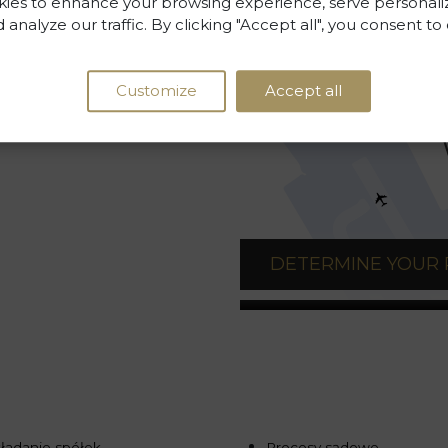
ies to enhance your browsing experience, serve personali
 analyze our traffic. By clicking "Accept all", you consent to
Customize
Accept all
DETERMINE YOUR
ładanie spółek
Procesy sądowe