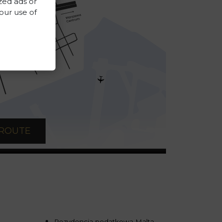
zed ads or
 our use of
 ROUTE
Rezydencja podatkowa Malta