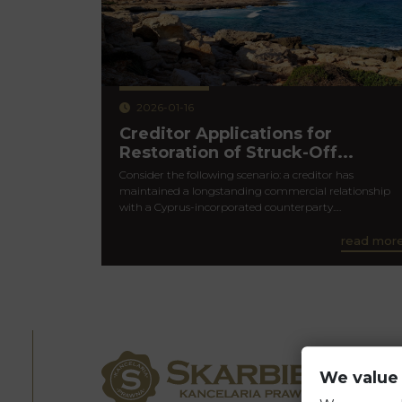
2026-01-16
Creditor Applications for
Restoration of Struck-Off...
Consider the following scenario: a creditor has
maintained a longstanding commercial relationship
with a Cyprus-incorporated counterparty.…
read mor
We value 