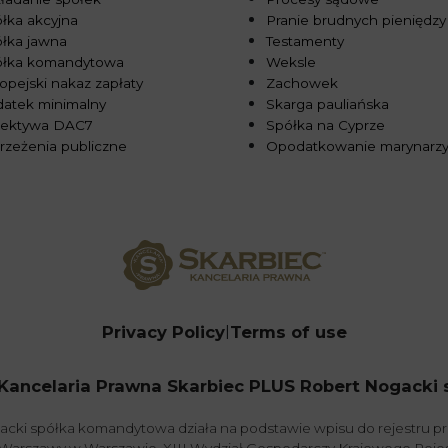
łka akcyjna
Pranie brudnych pieniędzy
łka jawna
Testamenty
ółka komandytowa
Weksle
opejski nakaz zapłaty
Zachowek
atek minimalny
Skarga pauliańska
rektywa DAC7
Spółka na Cyprze
rzeżenia publiczne
Opodatkowanie marynarz
Privacy Policy
Terms of use
Kancelaria Prawna Skarbiec PLUS Robert Nogacki sp.
acki spółka komandytowa działa na podstawie wpisu do rejestru 