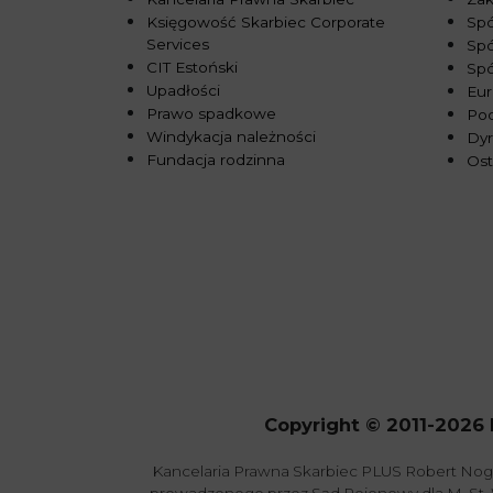
Księgowość Skarbiec Corporate
Spó
Services
Spó
CIT Estoński
Sp
Upadłości
Eur
Prawo spadkowe
Pod
Windykacja należności
Dy
Fundacja rodzinna
Ost
Copyright © 2011-2026 
Kancelaria Prawna Skarbiec PLUS Robert Nog