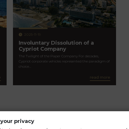
2025-11-19
Involuntary Dissolution of a
Cypriot Company
The Twilight of the Paper Company For decades,
Cypriot corporate vehicles represented the paradigm of
choice…
e
read more
your privacy