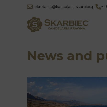
sekretariat@kancelaria-skarbiec.pl
+4
News and pu